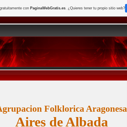
 gratuitamente con
PaginaWebGratis.es
. ¿Quieres tener tu propio sitio web?
Agrupacion Folklorica Aragonesa
Aires de Albada