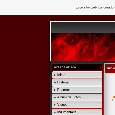
Este sitio web fue creado
Aires de Albada
Inicio
Inicio
Historial
Repertorio
Album de Fotos
Videos
Indumentaria