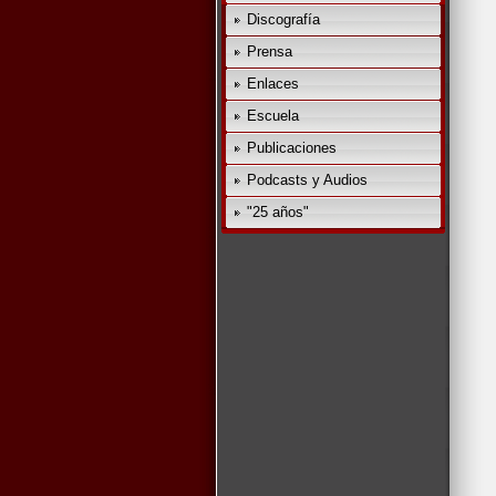
Discografía
Prensa
Enlaces
Escuela
Publicaciones
Podcasts y Audios
"25 años"